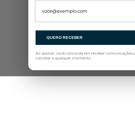
QUERO RECEBER
Ao assinar, você concorda em receber comunicações p
cancelar a qualquer momento.
Após-Venda
CONTACT
GR
Apó
Te