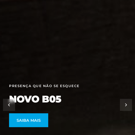
VIATURA OTIMIZADA POR INTELIGÊNCIA ARTIFICIAL
XPENG P7+ 100%
ELÉTRICO
SAIBA MAIS