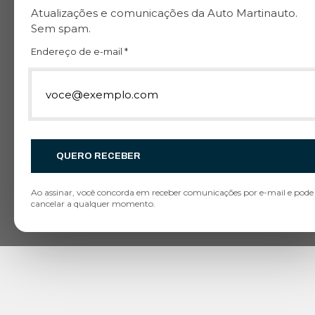
Atualizações e comunicações da Auto Martinauto.
Sem spam.
Endereço de e-mail *
Opel
CONTACTE
UM DOS NOSSOS
QUERO RECEBER
VENDEDORES
Ao assinar, você concorda em receber comunicações por e-mail e pode
DANIEL MANTEGUEIRO
cancelar a qualquer momento.
Chefe de Equipa
Telefone
Email
WhatsApp
ANDREIA MORGADO
Consultora Comercial