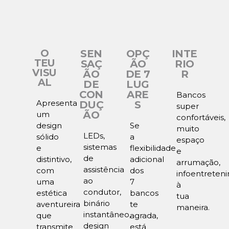
O
SEN
OPÇ
INTE
TEU
SAÇ
ÃO
RIO
VISU
ÃO
DE 7
R
AL
DE
LUG
CON
ARE
Bancos
Apresenta
DUÇ
S
super
ÃO
um
confortáveis,
design
Se
muito
LEDs,
sólido
a
espaço
sistemas
e
flexibilidade
e
de
distintivo,
adicional
arrumação,
assistência
com
dos
infoentreten
ao
uma
7
à
condutor,
estética
bancos
tua
binário
aventureira
te
maneira.
instantâneo,
que
agrada,
design
transmite
está