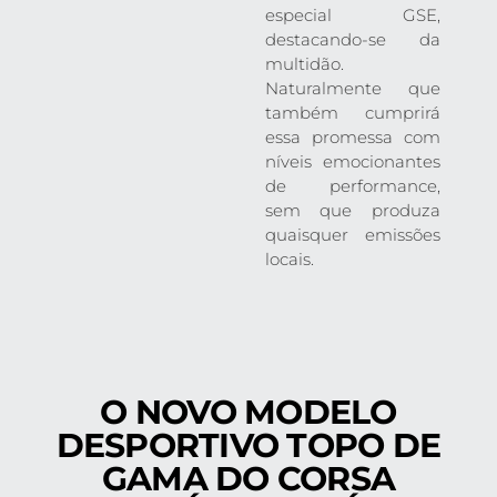
especial GSE,
destacando-se da
multidão.
Naturalmente que
também cumprirá
essa promessa com
níveis emocionantes
de performance,
sem que produza
quaisquer emissões
locais.
O NOVO MODELO
DESPORTIVO TOPO DE
GAMA DO CORSA