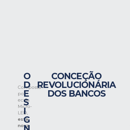
O
CONCEÇÃO
D
REVOLUCIONÁRIA
Composta
E
DOS BANCOS
por
S
ecrãs
Micro-
I
LED,
G
esta
nova
N