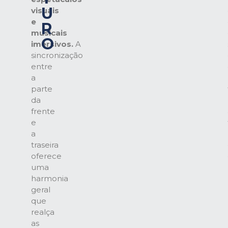
U
visuais
e
R
musicais
O
imersivos.
A
sincronização
entre
a
parte
da
frente
e
a
traseira
oferece
uma
harmonia
geral
que
realça
as