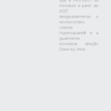
que a PEUGEOT irá
introduzir a partir de
2027,
designadamente o
revolucionário
volante
Hypersquare® e a
igualmente
inovadora direção
Steer-by-Wire.