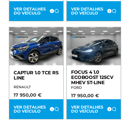
VER DETALHES
VER DETALHES
DO VEÍCULO
DO VEÍCULO
FOCUS 4 1.0
CAPTUR 1.0 TCE RS
ECOBOOST 125CV
LINE
MHEV ST-LINE
RENAULT
FORD
17 950,00
€
17 950,00
€
VER DETALHES
VER DETALHES
DO VEÍCULO
DO VEÍCULO