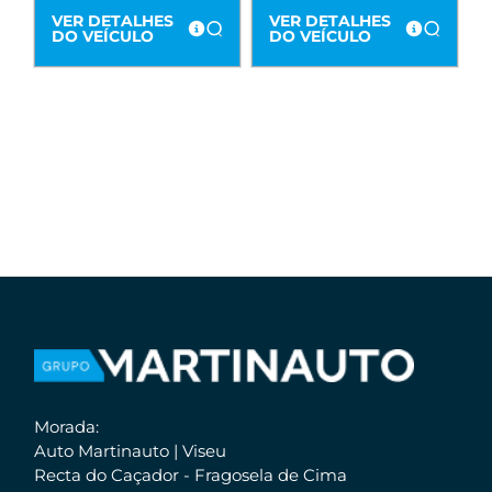
VER DETALHES
VER DETALHES
DO VEÍCULO
DO VEÍCULO
Morada:
Auto Martinauto | Viseu
Recta do Caçador - Fragosela de Cima