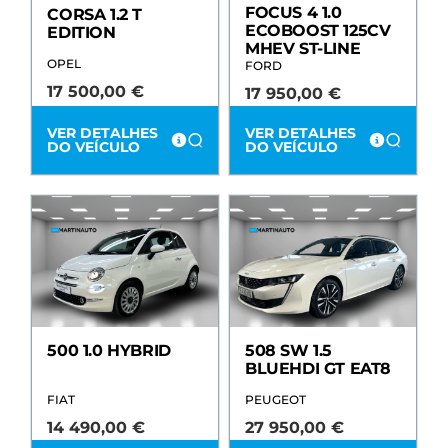
FOCUS 4 1.0
CORSA 1.2 T
ECOBOOST 125CV
EDITION
MHEV ST-LINE
OPEL
FORD
17 500,00
€
17 950,00
€
VER DETALHES
VER DETALHES
DO VEÍCULO
DO VEÍCULO
500 1.0 HYBRID
508 SW 1.5
BLUEHDI GT EAT8
FIAT
PEUGEOT
14 490,00
€
27 950,00
€